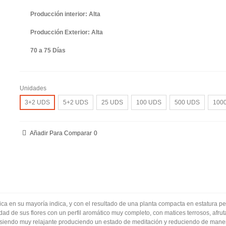
Producción interior: Alta
Producción Exterior: Alta
70 a 75 Días
Unidades
3+2 UDS
5+2 UDS
25 UDS
100 UDS
500 UDS
100
Añadir Para Comparar
0
tica en su mayoría indica, y con el resultado de una planta compacta en estatura 
dad de sus flores con un perfil aromático muy completo, con matices terrosos, afru
o, siendo muy relajante produciendo un estado de meditación y reduciendo de maner