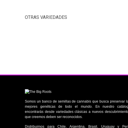
OTRAS VARIEDADES
Somos un banco de semillas de cannabis que busca preservar l
mejores genéticas de todo el mundo. En nuestro catálo
encontrarás desde variedades clásicas a nuevos descubrimient
que creemos deben ser reconocidos.
Distribuimos para Chile, Argentina, Brasil, Uruguay y Per