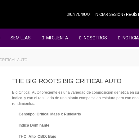
BIENVENIDO
INICIAR SESIÓN / REGÍ
O
SEMILLAS
MI CUENTA
NOSOTROS
NOTICI
 CRITICAL AUTO
THE BIG ROOTS BIG CRITICAL AUTO
Big Critical, Autofloreciente es una variedad de composición genética en s
indica, y con el resultado de una planta compacta en estatura pero con en
rendimientos.
Genotipo: Critical Mass x Rudelaris
Indica Dominante
THC: Alto CBD: Bajo