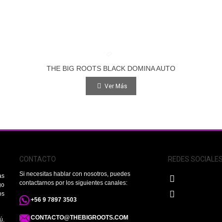
THE BIG ROOTS BLACK DOMINA AUTO
Ver Más
Ver Más
CONTACTO
REDES SOCIALE
Si necesitas hablar con nosotros, puedes
as
contactarnos por los siguientes canales:
go
os
+56 9 7897 3503
CONTACTO@THEBIGROOTS.COM
ú.