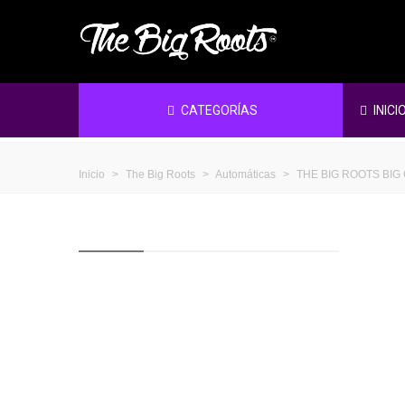
CATEGORÍAS
INICI
Inicio
>
The Big Roots
>
Automáticas
>
THE BIG ROOTS BIG