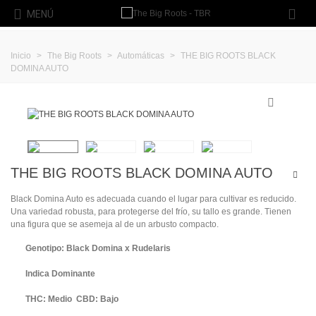
MENÚ
Inicio
>
The Big Roots
>
Automáticas
>
THE BIG ROOTS BLACK
DOMINA AUTO
THE BIG ROOTS BLACK DOMINA AUTO
Black Domina Auto es adecuada cuando el lugar para cultivar es reducido.
Una variedad robusta, para protegerse del frío, su tallo es grande. Tienen
una figura que se asemeja al de un arbusto compacto.
Genotipo: Black Domina x Rudelaris
Indica Dominante
THC: Medio CBD: Bajo